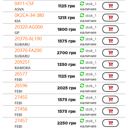
0411-CSF
stok_1
1125 грн
наличие
ASVA
0K2CA-34-380
stok_1
1215 грн
наличие
KIA
20320-AG000
stok_1
1800 грн
наличие
GP
20370-AL100
stok_1
1575 грн
наличие
SUBARU
20370-FA200
stok_1
2700 грн
наличие
SUBARU
209251
stok_1
1350 грн
наличие
KAMOKA
26577
stok_1
1125 грн
наличие
FEBI
26596
stok_1
2025 грн
наличие
FEBI
27455
stok_1
1575 грн
наличие
FEBI
27456
stok_1
1575 грн
наличие
FEBI
27457
stok_1
2250 грн
наличие
FEBI