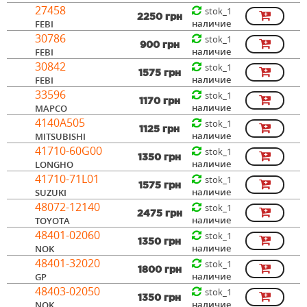
27458
stok_1
2250 грн
наличие
FEBI
30786
stok_1
900 грн
наличие
FEBI
30842
stok_1
1575 грн
наличие
FEBI
33596
stok_1
1170 грн
наличие
MAPCO
4140A505
stok_1
1125 грн
наличие
MITSUBISHI
41710-60G00
stok_1
1350 грн
наличие
LONGHO
41710-71L01
stok_1
1575 грн
наличие
SUZUKI
48072-12140
stok_1
2475 грн
наличие
TOYOTA
48401-02060
stok_1
1350 грн
наличие
NOK
48401-32020
stok_1
1800 грн
наличие
GP
48403-02050
stok_1
1350 грн
наличие
NOK