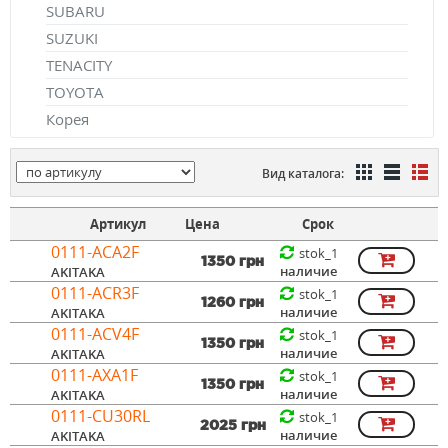
SUBARU
SUZUKI
TENACITY
TOYOTA
Корея
Вид каталога:
Артикул
Цена
Срок
0111-ACA2F
stok_1
1350 грн
наличие
AKITAKA
0111-ACR3F
stok_1
1260 грн
наличие
AKITAKA
0111-ACV4F
stok_1
1350 грн
наличие
AKITAKA
0111-AXA1F
stok_1
1350 грн
наличие
AKITAKA
0111-CU30RL
stok_1
2025 грн
наличие
AKITAKA